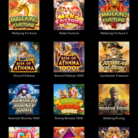
Mahjong Fortune
Neko Fortune
Mahjong Fortune 2
Rise of Athena
Rise of Athena 1000
Caribbean Treasure
Kunoichi Bounty 1000
Bunny Bonaza 1000
Wukong Rising