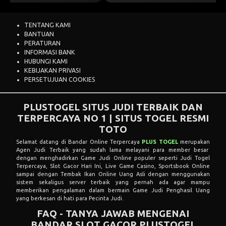
TENTANG KAMI
BANTUAN
PERATURAN
INFORMASI BANK
HUBUNGI KAMI
KEBIJAKAN PRIVASI
PERSETUJUAN COOKIES
PLUSTOGEL SITUS JUDI TERBAIK DAN
TERPERCAYA NO 1 | SITUS TOGEL RESMI
TOTO
Selamat datang di Bandar Online Terpercaya
PLUS TOGEL
merupakan
Agen Judi Terbaik yang sudah lama melayani para member besar
dengan menghadirkan Game Judi Online populer seperti Judi Togel
Terpercaya, Slot Gacor Hari Ini, Live Game Casino, Sportsbook Online
sampai dengan Tembak Ikan Online Uang Asli dengan menggunakan
sistem sekaligus server terbaik yang pernah ada agar mampu
memberikan pengalaman dalam bermain Game Judi Penghasil Uang
yang berkesan di hati para Pecinta Judi.
FAQ - TANYA JAWAB MENGENAI
BANDAR SLOT GACOR PLUSTOGEL