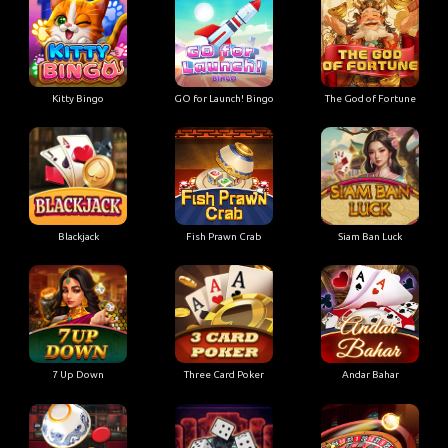
Kitty Bingo
GO for Launch! Bingo
The God of Fortune
Blackjack
Fish Prawn Crab
Siam Ban Luck
7 Up Down
Three Card Poker
Andar Bahar