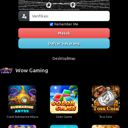
Remember Me
Masuk
Daftar Sekarang
Desktop
Wap
Wow Gaming
Crash Submarine Abyss
Color Game
Toss Coin