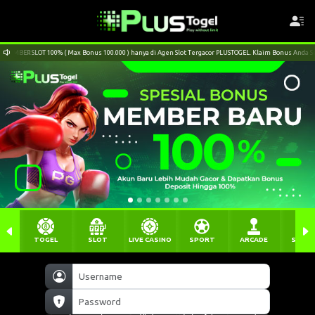
SLOT 100% ( Max Bonus 100.000 ) hanya di Agen Slot Tergacor PLUSTOGEL. Klaim Bonus Anda Sekarang
TOGEL
SLOT
LIVE CASINO
SPORT
ARCADE
SABU