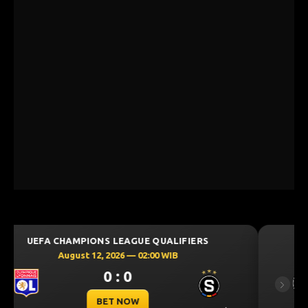
UEFA CHAMPIONS LEAGUE QUALIFIERS
August 12, 2026 — 01:30 WIB
0 : 0
Previous
Next
BET NOW