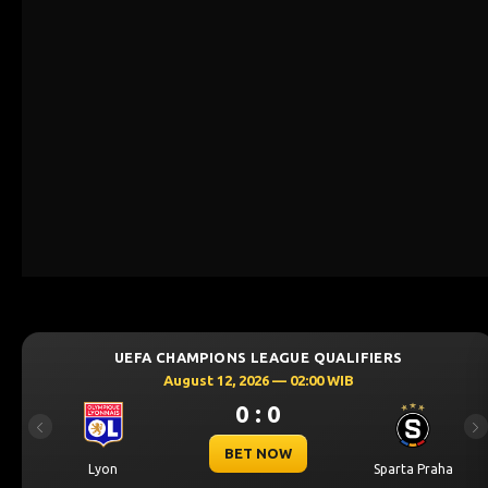
S LEAGUE QUALIFIERS
UEFA CHAMPIONS 
 2026 — 02:00 WIB
August 12, 2
0 : 0
0
Previous
Ne
ET NOW
BE
Sparta Praha
SK Sturm Graz