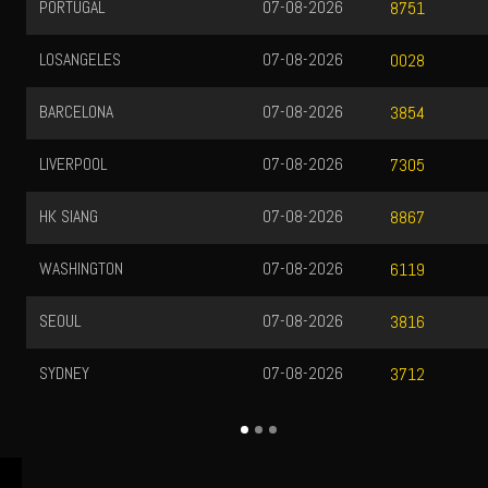
PORTUGAL
07-08-2026
8751
LOSANGELES
07-08-2026
0028
BARCELONA
07-08-2026
3854
LIVERPOOL
07-08-2026
7305
HK SIANG
07-08-2026
8867
WASHINGTON
07-08-2026
6119
SEOUL
07-08-2026
3816
SYDNEY
07-08-2026
3712