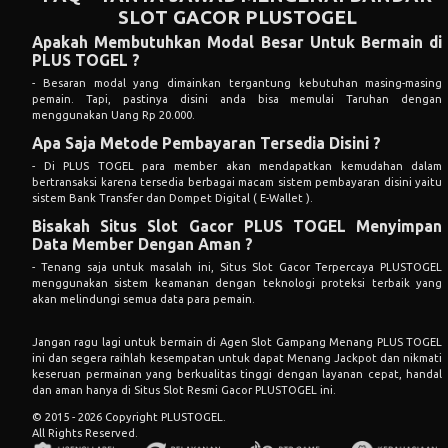
SLOT GACOR PLUSTOGEL
Apakah Membutuhkan Modal Besar Untuk Bermain di
PLUS TOGEL ?
- Besaran modal yang dimainkan tergantung kebutuhan masing-masing
pemain. Tapi, pastinya disini anda bisa memulai Taruhan dengan
menggunakan Uang Rp 20.000.
Apa Saja Metode Pembayaran Tersedia Disini ?
- Di PLUS TOGEL para member akan mendapatkan kemudahan dalam
bertransaksi karena tersedia berbagai macam sistem pembayaran disini yaitu
sistem Bank Transfer dan Dompet Digital ( E-Wallet ).
Bisakah Situs Slot Gacor PLUS TOGEL Menyimpan
Data Member Dengan Aman ?
- Tenang saja untuk masalah ini, Situs Slot Gacor Terpercaya PLUSTOGEL
menggunakan sistem keamanan dengan teknologi proteksi terbaik yang
akan melindungi semua data para pemain.
Jangan ragu lagi untuk bermain di Agen Slot Gampang Menang PLUS TOGEL
ini dan segera raihlah kesempatan untuk dapat Menang Jackpot dan nikmati
keseruan permainan yang berkualitas tinggi dengan layanan cepat, handal
dan aman hanya di Situs Slot Resmi Gacor PLUSTOGEL ini.
© 2015 - 2026 Copyright PLUSTOGEL.
All Rights Reserved.